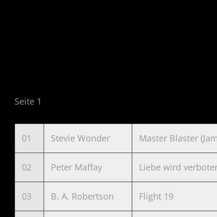
Seite 1
01
Stevie Wonder
Master Blaster (Ja
02
Peter Maffay
Liebe wird verbote
03
B. A. Robertson
Flight 19