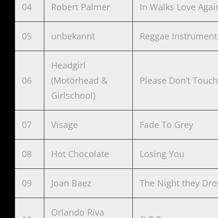
04
Robert Palmer
In Walks Love Agai
05
unbekannt
Reggae Instrument
Headgirl
06
(Motörhead &
Please Don’t Touch
Girlschool)
07
Visage
Fade To Grey
08
Hot Chocolate
Losing You
09
Joan Baez
The Night they Dr
Orlando Riva