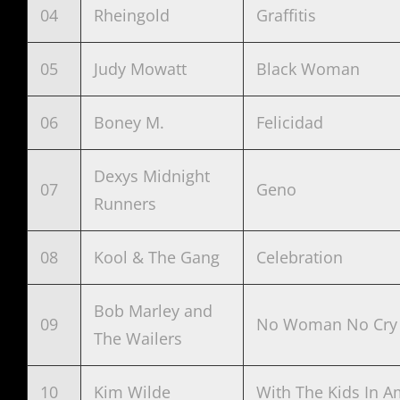
04
Rheingold
Graffitis
05
Judy Mowatt
Black Woman
06
Boney M.
Felicidad
Dexys Midnight
07
Geno
Runners
08
Kool & The Gang
Celebration
Bob Marley and
09
No Woman No Cry
The Wailers
10
Kim Wilde
With The Kids In A