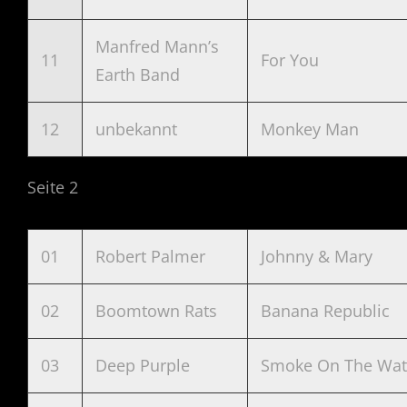
Manfred Mann’s
11
For You
Earth Band
12
unbekannt
Monkey Man
Seite 2
01
Robert Palmer
Johnny & Mary
02
Boomtown Rats
Banana Republic
03
Deep Purple
Smoke On The Wate