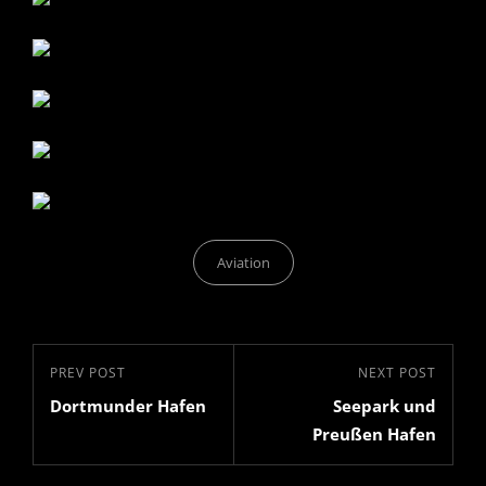
Categories
Aviation
Beitrags-
Previous
PREV POST
Next
NEXT POST
Navigation
Dortmunder Hafen
Seepark und
Post
Post
Preußen Hafen