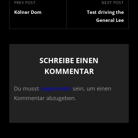
Previous
PREV POST
Next
NEXT POST
Navigation
Kölner Dom
Test driving the
Post
Post
General Lee
SCHREIBE EINEN
KOMMENTAR
Du musst
angemeldet
sein, um einen
Kommentar abzugeben.