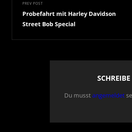
Navigation
PREV POST
Previous
Probefahrt mit Harley Davidson
Post
Street Bob Special
SCHREIB
Du musst
angemeldet
se