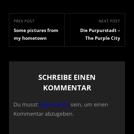
Beitrags-
Previous
PREV POST
Next
NEXT POST
Navigation
Some pictures from
Die Purpurstadt –
Post
Post
my hometown
The Purple City
SCHREIBE EINEN
KOMMENTAR
Du musst
angemeldet
sein, um einen
Kommentar abzugeben.