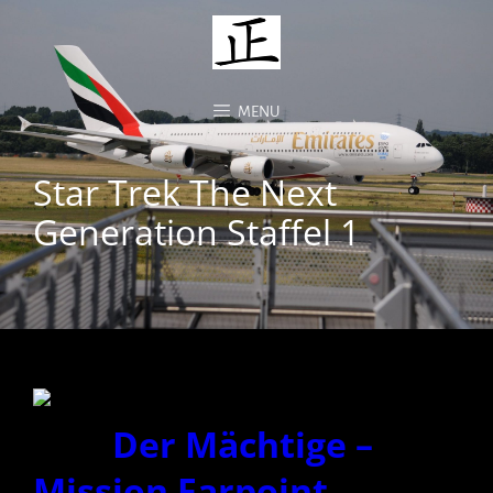
MENU
Star Trek The Next
Generation Staffel 1
Der Mächtige –
Mission Farpoint